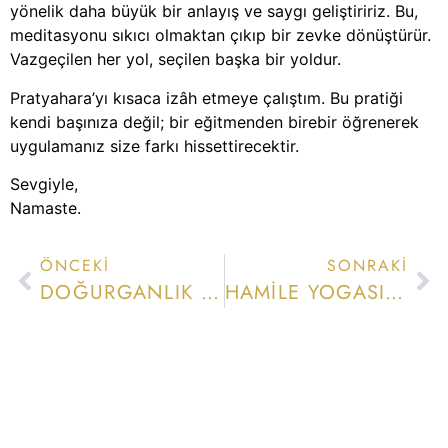
yönelik daha büyük bir anlayış ve saygı geliştiririz. Bu,
meditasyonu sıkıcı olmaktan çıkıp bir zevke dönüştürür.
Vazgeçilen her yol, seçilen başka bir yoldur.
Pratyahara’yı kısaca izâh etmeye çalıştım. Bu pratiği
kendi başınıza değil; bir eğitmenden birebir öğrenerek
uygulamanız size farkı hissettirecektir.
Sevgiyle,
Namaste.
ÖNCEKI
SONRAKI
DOĞURGANLIK YOGASI NEZAKET ISTER | MERAL KAYA ANNE BEBEK DERGISI RÖPORTAJI
HAMILE YOGASI VE PELVIK TABAN KASLARI