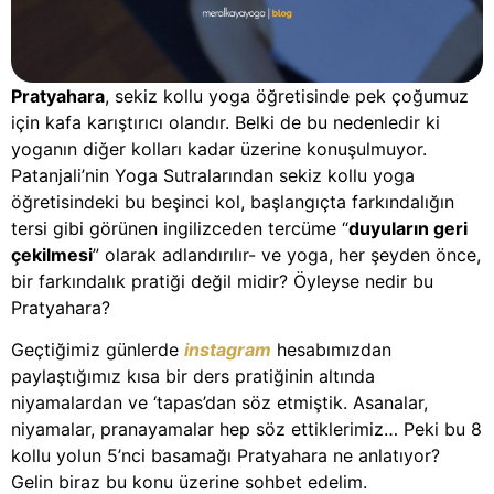
Pratyahara
, sekiz kollu yoga öğretisinde pek çoğumuz
için kafa karıştırıcı olandır. Belki de bu nedenledir ki
yoganın diğer kolları kadar üzerine konuşulmuyor.
Patanjali’nin Yoga Sutralarından sekiz kollu yoga
öğretisindeki bu beşinci kol, başlangıçta farkındalığın
tersi gibi görünen ingilizceden tercüme “
duyuların geri
çekilmesi
” olarak adlandırılır- ve yoga, her şeyden önce,
bir farkındalık pratiği değil midir? Öyleyse nedir bu
Pratyahara?
Geçtiğimiz günlerde
instagram
hesabımızdan
paylaştığımız kısa bir ders pratiğinin altında
niyamalardan ve ‘tapas’dan söz etmiştik. Asanalar,
niyamalar, pranayamalar hep söz ettiklerimiz… Peki bu 8
kollu yolun 5’nci basamağı Pratyahara ne anlatıyor?
Gelin biraz bu konu üzerine sohbet edelim.