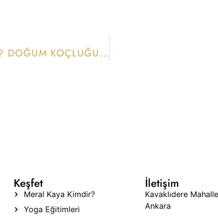
DOĞUM DESTEKÇISI – DOULA NEDIR? DOĞUM KOÇLUĞU | FAYDALARI NELERDIR?
Keşfet
İletişim
Meral Kaya Kimdir?
Kavaklıdere Mahall
Ankara
Yoga Eğitimleri