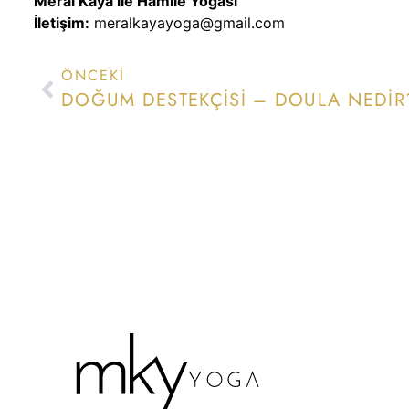
Meral Kaya ile Hamile Yogası
İletişim:
meralkayayoga@gmail.com
ÖNCEKI