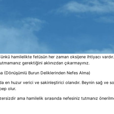
. Çünkü hamilelikte fetüsün her zaman oksijene ihtiyacı vard
 tutmamanız gerektiğini aklınızdan çıkarmayınız.
na (Dönüşümlü Burun Deliklerinden Nefes Alma)
 en huzur verici ve sakinleştirici olanıdır. Beynin sağ ve s
ep olur.
ersizdir ama hamilelik sırasında nefesiniz tutmanız önerilme